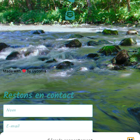
+33 6 42 56 12 76
contact@alapechealamouche.com
Made with
by Cycoma
Restons en contact