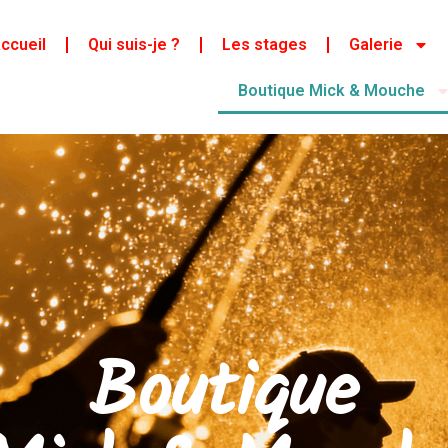
ccueil
Qui suis-je ?
Les stages
Galerie
Boutique Mick & Mouche
Boutique