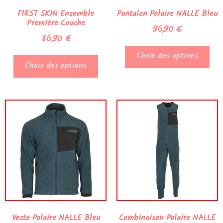
FIRST SKIN Ensemble
Pantalon Polaire NALLE Bleu
Première Couche
96,90
€
86,90
€
Choix des options
Choix des options
Veste Polaire NALLE Bleu
Combinaison Polaire NALLE