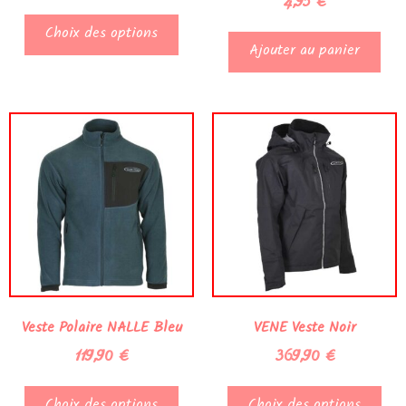
4,95
€
Choix des options
Ajouter au panier
Veste Polaire NALLE Bleu
VENE Veste Noir
119,90
€
369,90
€