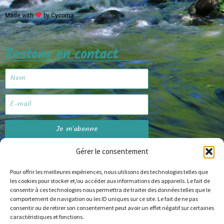
Made with
by Cycoma
Restons en contact
Je m'abonne
Gérer le consentement
Pour offrir les meilleures expériences, nous utilisons des technologies telles que
Site web
les cookies pour stocker et/ou accéder aux informations des appareils. Le fait de
consentir à ces technologies nous permettra de traiter des données telles que le
comportement de navigation ou les ID uniques sur ce site. Le fait de ne pas
consentir ou de retirer son consentement peut avoir un effet négatif sur certaines
caractéristiques et fonctions.