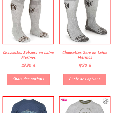
Chausettes Subzero en Laine
Chausettes Zero en Laine
Merinos
Merinos
29,90
€
17,90
€
Choix des options
Choix des options