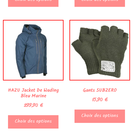
Choix des options
Choix des options
HAZU Jacket De Wading
Gants SUBZERO
Bleu Marine
15,90
€
299,90
€
Choix des options
Choix des options