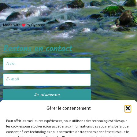
Made with
by Cycoma
Restons en contact
Je m'abonne
Gérer le consentement
Pour offrir les meilleures expériences, nous utilisons des technologies telles que
Site web
les cookies pour stocker et/ou accéder aux informations des appareils. Le fait de
consentir à ces technologies nous permettra de traiter des données telles que le