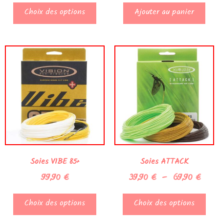
Choix des options
Ajouter au panier
Soies VIBE 85+
Soies ATTACK
99,90
€
39,90
€
–
69,90
€
Choix des options
Choix des options