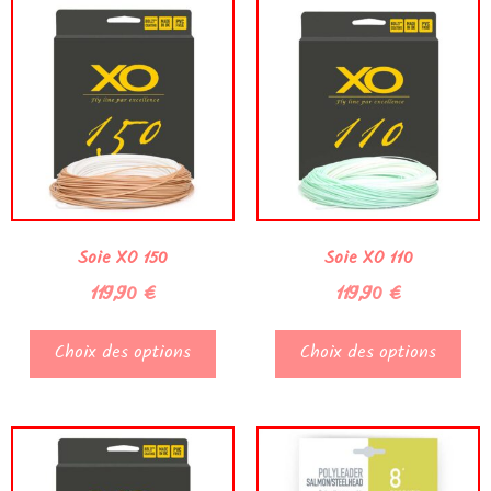
Soie XO 150
Soie XO 110
119,90
€
119,90
€
Choix des options
Choix des options