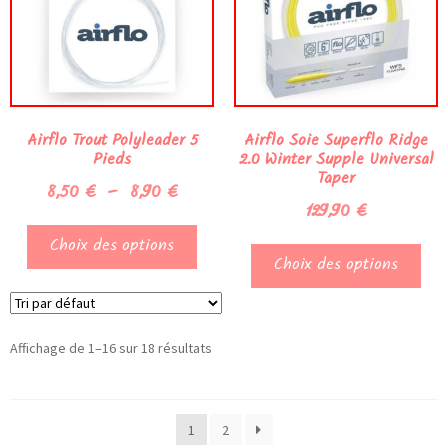
Airflo Trout Polyleader 5
Airflo Soie Superflo Ridge
Pieds
2.0 Winter Supple Universal
Taper
8,50
€
–
8,90
€
129,90
€
Choix des options
Choix des options
Affichage de 1–16 sur 18 résultats
1
2