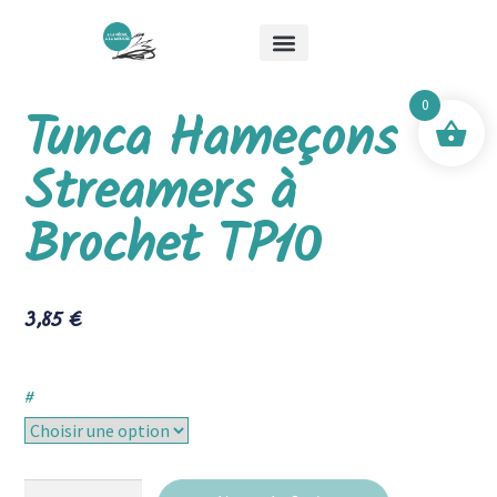
Qui suis-je ?
Les stages
Boutique Mick & Mouche
0
Tunca Hameçons
Streamers à
Brochet TP10
3,85
€
#