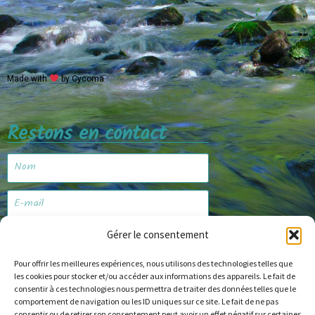
Made with
by Cycoma
Restons en contact
Gérer le consentement
Je m'abonne
Pour offrir les meilleures expériences, nous utilisons des technologies telles que
les cookies pour stocker et/ou accéder aux informations des appareils. Le fait de
consentir à ces technologies nous permettra de traiter des données telles que le
comportement de navigation ou les ID uniques sur ce site. Le fait de ne pas
Site web
consentir ou de retirer son consentement peut avoir un effet négatif sur certaines