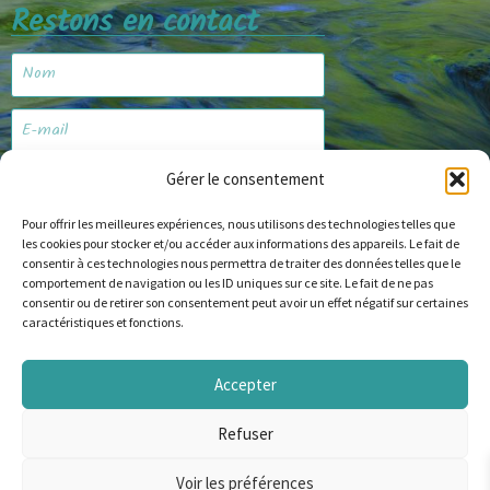
Restons en contact
Gérer le consentement
Je m'abonne
Pour offrir les meilleures expériences, nous utilisons des technologies telles que
les cookies pour stocker et/ou accéder aux informations des appareils. Le fait de
consentir à ces technologies nous permettra de traiter des données telles que le
Site web
comportement de navigation ou les ID uniques sur ce site. Le fait de ne pas
consentir ou de retirer son consentement peut avoir un effet négatif sur certaines
caractéristiques et fonctions.
Accepter
© Copyright 2024 alapechealamouche.com
Refuser
English
(
Anglais
)
Français
Voir les préférences