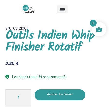
Qui suis-je ?
Les stages
Boutique Mick & Mouche
0
SKU: 03-21000
Outils Indien Whip
Finisher Rotatif
3,20
€
1 en stock (peut être commandé)
Ajouter Au Panier