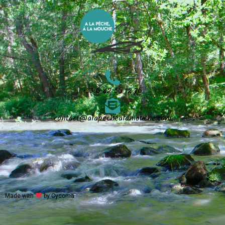
+33 6 42 56 12 76
contact@alapechealamouche.com
Made with
by Cycoma