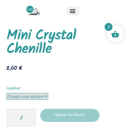
Qui suis-je ?
Les stages
Boutique Mick & Mouche
0
Mini Crystal
Chenille
2,60
€
couleur
Ajouter Au Panier