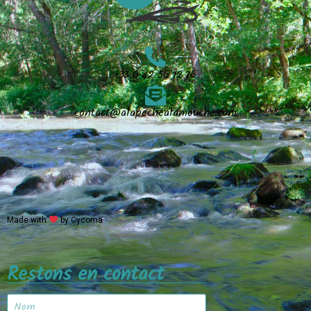
+33 6 42 56 12 76
contact@alapechealamouche.com
Made with
by Cycoma
Restons en contact