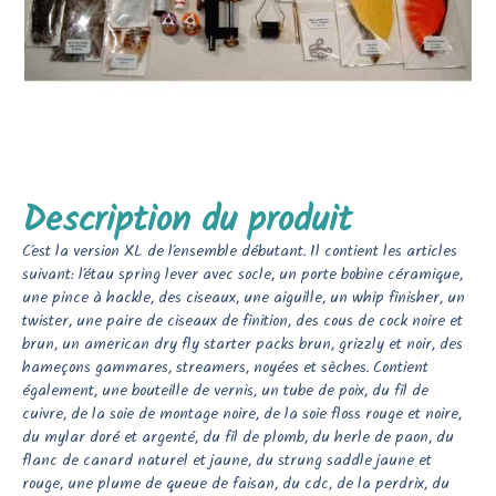
Description du produit
C’est la version XL de l’ensemble débutant. Il contient les articles
suivant: l’étau spring lever avec socle, un porte bobine céramique,
une pince à hackle, des ciseaux, une aiguille, un whip finisher, un
twister, une paire de ciseaux de finition, des cous de cock noire et
brun, un american dry fly starter packs brun, grizzly et noir, des
hameçons gammares, streamers, noyées et sèches. Contient
également, une bouteille de vernis, un tube de poix, du fil de
cuivre, de la soie de montage noire, de la soie floss rouge et noire,
du mylar doré et argenté, du fil de plomb, du herle de paon, du
flanc de canard naturel et jaune, du strung saddle jaune et
rouge, une plume de queue de faisan, du cdc, de la perdrix, du