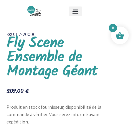
Qui suis-je ?
Les stages
Boutique Mick & Mouche
0
SKU: 07-20000
Fly Scene
Ensemble de
Montage Géant
209,00
€
Produit en stock fournisseur, disponibilité de la
commande à vérifier. Vous serez informé avant
expédition.