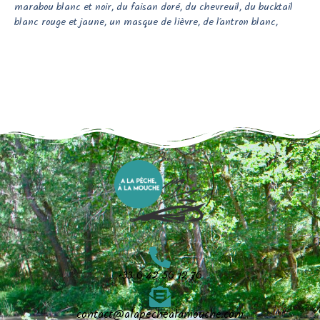
marabou blanc et noir, du faisan doré, du chevreuil, du bucktail
blanc rouge et jaune, un masque de lièvre, de l’antron blanc,
+33 6 42 56 12 76
contact@alapechealamouche.com