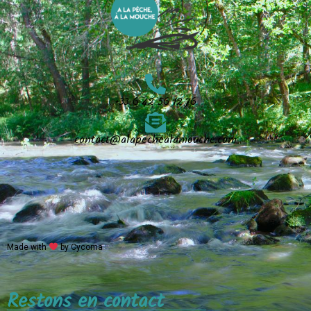
+33 6 42 56 12 76
contact@alapechealamouche.com
Made with
by Cycoma
Restons en contact