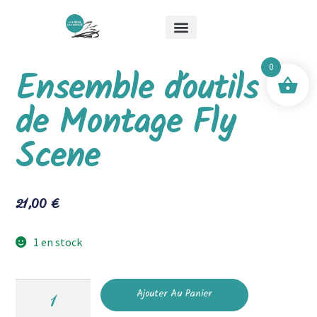
Qui suis-je ?
Les stages
Boutique Mick & Mouche
0
Ensemble d’outils
de Montage Fly
Scene
21,00
€
1 en stock
Ajouter Au Panier