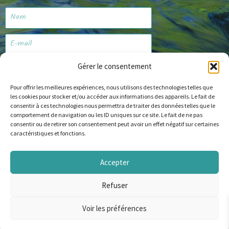
Gérer le consentement
Je m'abonne
Pour offrir les meilleures expériences, nous utilisons des technologies telles que
les cookies pour stocker et/ou accéder aux informations des appareils. Le fait de
consentir à ces technologies nous permettra de traiter des données telles que le
comportement de navigation ou les ID uniques sur ce site. Le fait de ne pas
Site web
consentir ou de retirer son consentement peut avoir un effet négatif sur certaines
caractéristiques et fonctions.
Accepter
© Copyright 2024 alapechealamouche.com
Refuser
English
(
Anglais
)
Français
Voir les préférences