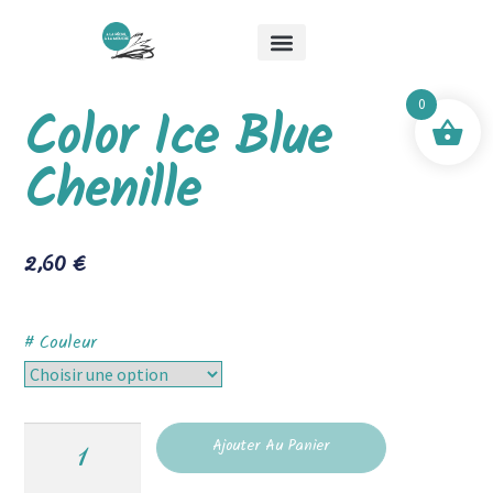
Qui suis-je ?
Les stages
Boutique Mick & Mouche
0
Color Ice Blue
Chenille
2,60
€
# Couleur
Ajouter Au Panier