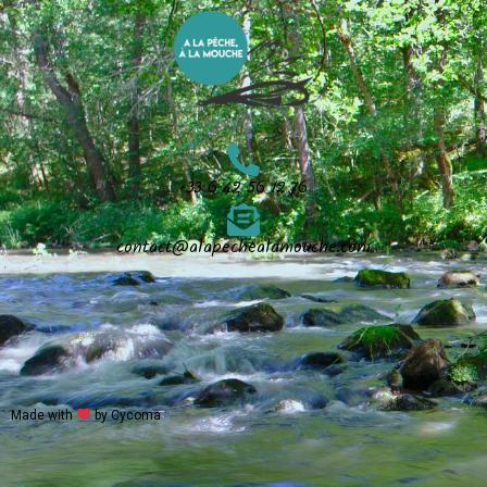
+33 6 42 56 12 76
contact@alapechealamouche.com
Made with
by Cycoma