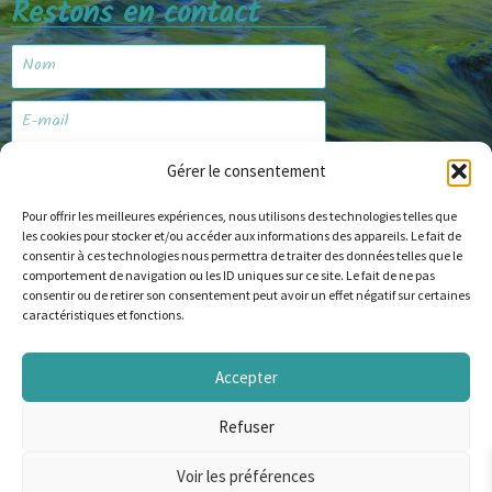
Restons en contact
Gérer le consentement
Je m'abonne
Pour offrir les meilleures expériences, nous utilisons des technologies telles que
les cookies pour stocker et/ou accéder aux informations des appareils. Le fait de
consentir à ces technologies nous permettra de traiter des données telles que le
Site web
comportement de navigation ou les ID uniques sur ce site. Le fait de ne pas
consentir ou de retirer son consentement peut avoir un effet négatif sur certaines
caractéristiques et fonctions.
Accepter
© Copyright 2024 alapechealamouche.com
Refuser
English
(
Anglais
)
Français
Voir les préférences