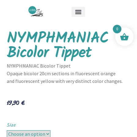
About Me
Special Offers
Mick & Mouche Shop
0
NYMPHMANIAC
Bicolor Tippet
NYMPHMANIAC Bicolor Tippet
Opaque bicolor 20cm sections in fluorescent orange
and fluorescent yellow with very distinct color changes.
19,90
€
Size