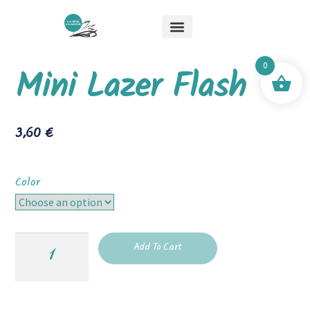
About Me
Special Offers
Mick & Mouche Shop
0
Mini Lazer Flash
3,60
€
Color
Add To Cart