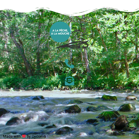
+33 6 42 56 12 76
contact@alapechealamouche.com
Made with
by Cycoma