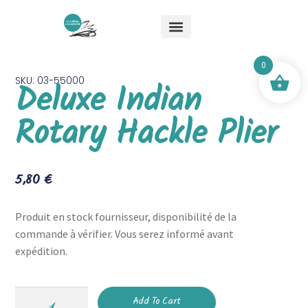
About Me
Special Offers
Mick & Mouche Shop
0
SKU: 03-55000
Deluxe Indian
Rotary Hackle Plier
5,80
€
Produit en stock fournisseur, disponibilité de la
commande à vérifier. Vous serez informé avant
expédition.
Add To Cart