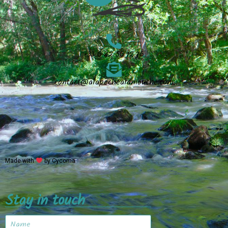
+33 6 42 56 12 76
contact@alapechealamouche.com
Made with
by Cycoma
Stay in touch