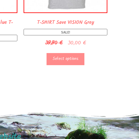
lue T-
T-SHIRT Save VISION Grey
SALE!
39,90
€
30,00
€
Select options
ebsite