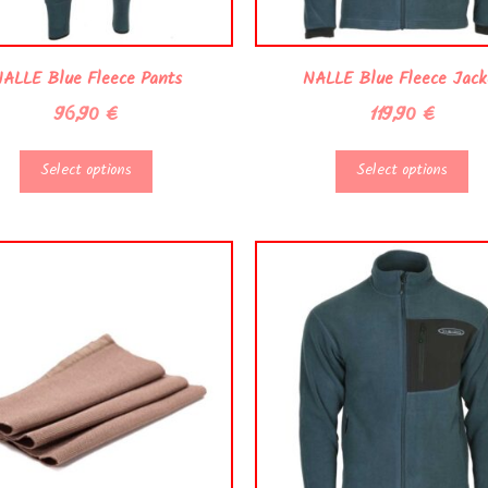
ALLE Blue Fleece Pants
NALLE Blue Fleece Jack
96,90
€
119,90
€
Select options
Select options