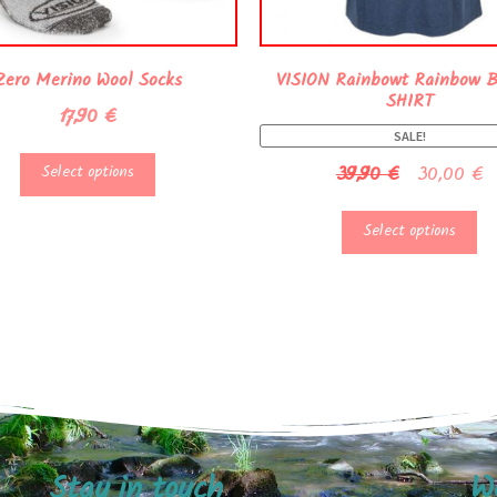
Zero Merino Wool Socks
VISION Rainbowt Rainbow B
SHIRT
17,90
€
SALE!
39,90
€
30,00
€
Select options
Select options
Stay in touch
W