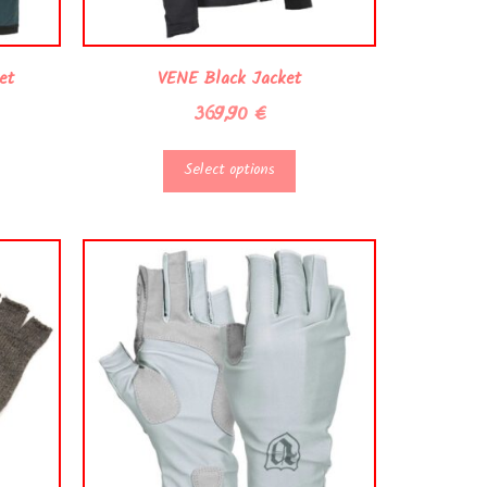
et
VENE Black Jacket
369,90
€
Select options