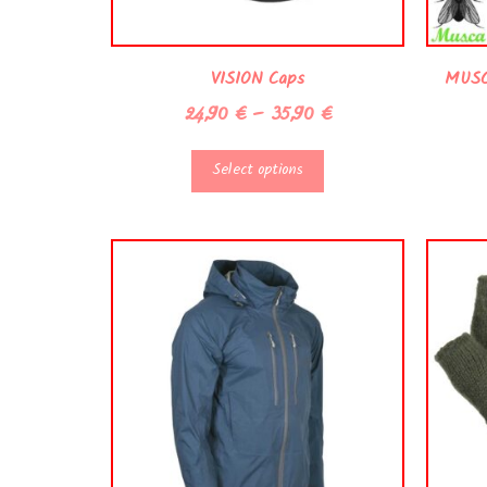
VISION Caps
MUSCA
24,90
€
–
35,90
€
Select options