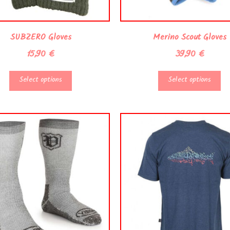
SUBZERO Gloves
Merino Scout Gloves
15,90
€
39,90
€
Select options
Select options