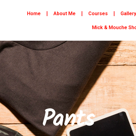
Home
About Me
Courses
Galler
Mick & Mouche Sh
Pants