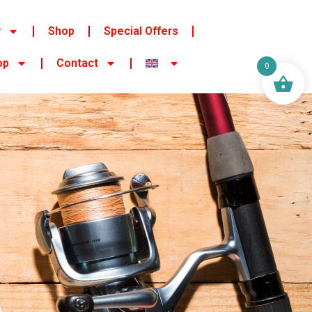
y
Shop
Special Offers
op
Contact
0