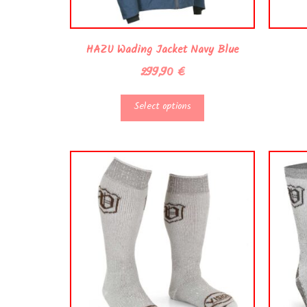
HAZU Wading Jacket Navy Blue
299,90
€
Select options