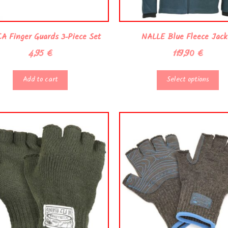
 Finger Guards 3-Piece Set
NALLE Blue Fleece Jack
4,95
€
119,90
€
Add to cart
Select options