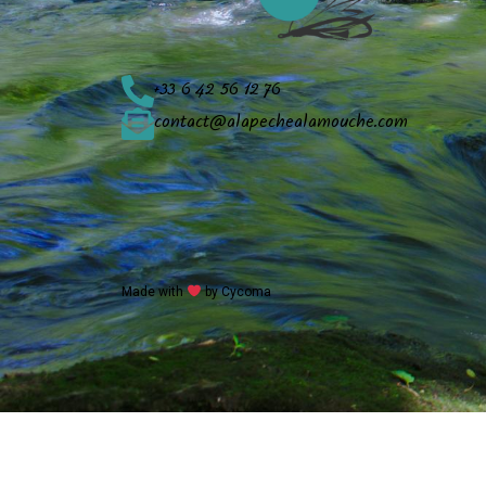
+33 6 42 56 12 76
contact@alapechealamouche.com
Made with
by Cycoma