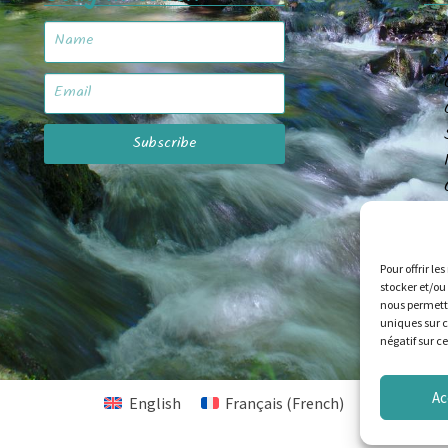
Subscribe
Pour offrir le
stocker et/ou
nous permettr
uniques sur c
négatif sur c
Ac
English
Français
(
French
)