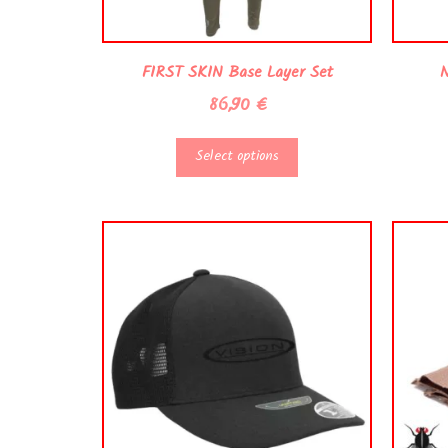
FIRST SKIN Base Layer Set
N
86,90
€
Select options