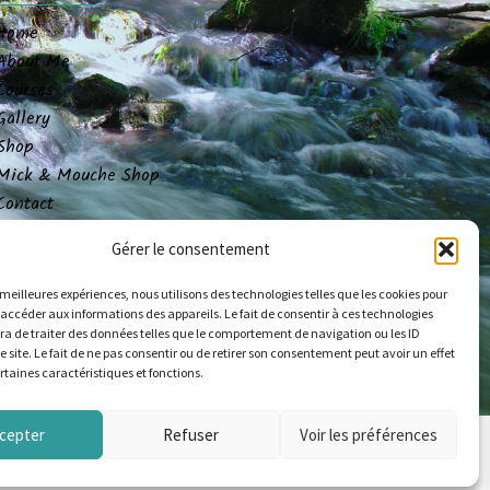
Home
About Me
Courses
Gallery
Shop
Mick & Mouche Shop
Contact
My account
Gérer le consentement
Legal Notice
s meilleures expériences, nous utilisons des technologies telles que les cookies pour
 accéder aux informations des appareils. Le fait de consentir à ces technologies
a de traiter des données telles que le comportement de navigation ou les ID
e site. Le fait de ne pas consentir ou de retirer son consentement peut avoir un effet
ertaines caractéristiques et fonctions.
© Copyright 2024 alapechealamouche.com
cepter
Refuser
Voir les préférences