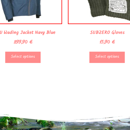
 Wading Jacket Navy Blue
SUBZERO Gloves
299,90
€
15,90
€
Select options
Select options