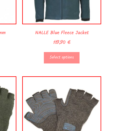
0mm
NALLE Blue Fleece Jacket
119,90
€
Select options