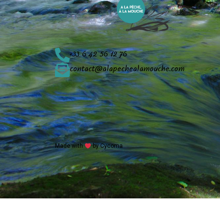
+33 6 42 56 12 76
contact@alapechealamouche.com
Made with
by Cycoma