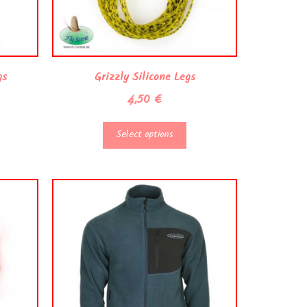
gs
Grizzly Silicone Legs
4,50
€
Select options