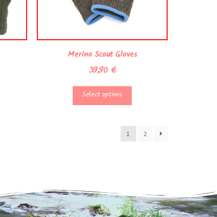
Merino Scout Gloves
39,90
€
Select options
1
2