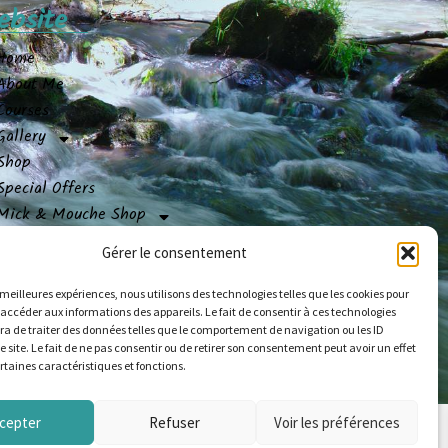
ebsite
Home
About Me
Courses
Gallery
Shop
Special Offers
Mick & Mouche Shop
Contact
Gérer le consentement
s meilleures expériences, nous utilisons des technologies telles que les cookies pour
 accéder aux informations des appareils. Le fait de consentir à ces technologies
a de traiter des données telles que le comportement de navigation ou les ID
e site. Le fait de ne pas consentir ou de retirer son consentement peut avoir un effet
ertaines caractéristiques et fonctions.
© Copyright 2024 alapechealamouche.com
cepter
Refuser
Voir les préférences