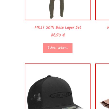
FIRST SKIN Base Layer Set
N
86,90
€
Select options