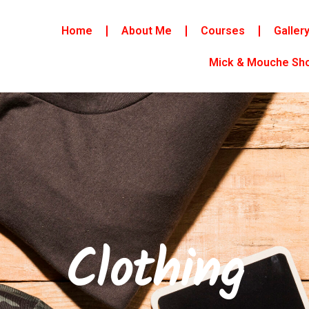
Home
About Me
Courses
Galler
Mick & Mouche Sh
Clothing