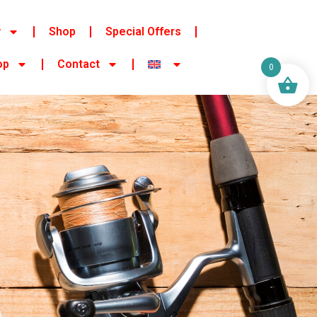
y
Shop
Special Offers
op
Contact
0