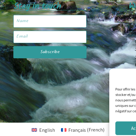
Stay in touch
W
Subscribe
Pour offrir le
stocker et/ou
nous permettr
uniques sur c
négatif sur c
Ac
English
Français
(
French
)