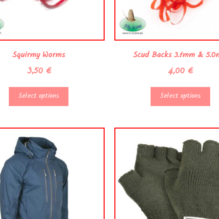
Squirmy Worms
Scud Backs 3.1mm & 5.
3,50
€
4,00
€
Select options
Select options