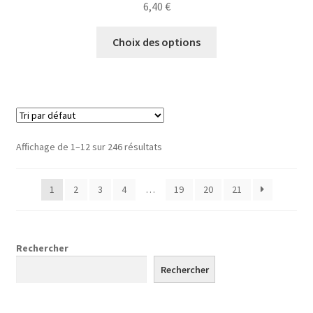
6,40
€
Ce
Choix des options
produit
a
plusieurs
variations.
Les
options
Affichage de 1–12 sur 246 résultats
peuvent
être
1
2
3
4
…
19
20
21
choisies
sur
la
page
Rechercher
du
Rechercher
produit