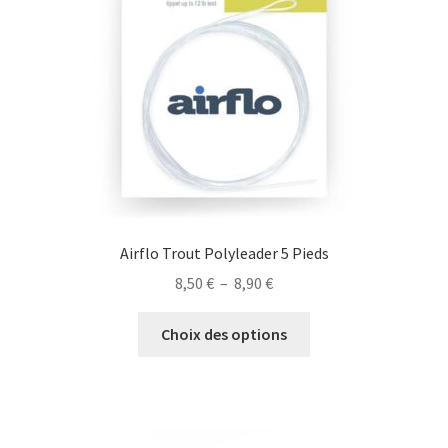
choisies
sur
la
page
du
produit
Airflo Trout Polyleader 5 Pieds
Plage
8,50
€
–
8,90
€
de
Ce
prix :
Choix des options
produit
8,50 €
a
à
plusieurs
8,90 €
variations.