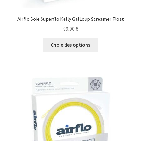
Airflo Soie Superflo Kelly GalLoup Streamer Float
99,90
€
Ce
Choix des options
produit
a
plusieurs
variations.
Les
options
peuvent
être
choisies
sur
la
page