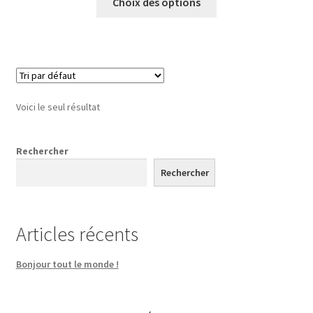
Choix des options
produit
a
Soies, Baking, Polyleaders
plusieurs
variations.
Baking
Les
options
Polyleaders
Voici le seul résultat
peuvent
être
Soies
choisies
Rechercher
sur
Rechercher
Vêtements
la
page
Corp
du
Articles récents
produit
Gants
Bonjour tout le monde !
Pantalons