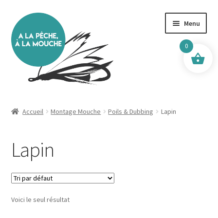
Aller
Aller
Menu
à
au
la
contenu
0
navigation
Accueil
Accueil
Montage Mouche
Poils & Dubbing
Lapin
Boutique
Lapin
Boutique Mick & Mouche
Bagagerie, Gilets
Voici le seul résultat
Boîtes & Accessoires