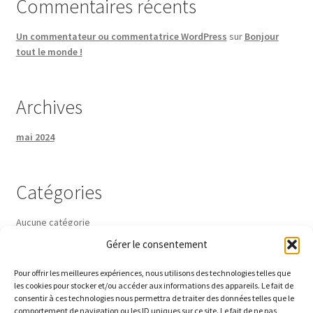
Commentaires récents
Sous-vêtement
Un commentateur ou commentatrice WordPress
sur
Bonjour
tout le monde !
Tête
Veste de Wading
Archives
Waders & Chaussures
mai 2024
Chaussures
Catégories
Entretien, Réparation & accessoires, Bâton
Aucune catégorie
Waders
Gérer le consentement
Pour offrir les meilleures expériences, nous utilisons des technologies telles que
CGV
les cookies pour stocker et/ou accéder aux informations des appareils. Le fait de
consentir à ces technologies nous permettra de traiter des données telles que le
comportement de navigation ou les ID uniques sur ce site. Le fait de ne pas
Contact