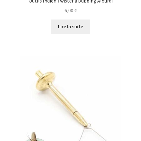
Outils Indien Twister à Dubbing Alourdi
6,00
€
Soies, Baking, Polyleaders
Lire la suite
Baking
Polyleaders
Soies
Vêtements
Corp
Gants
Pantalons