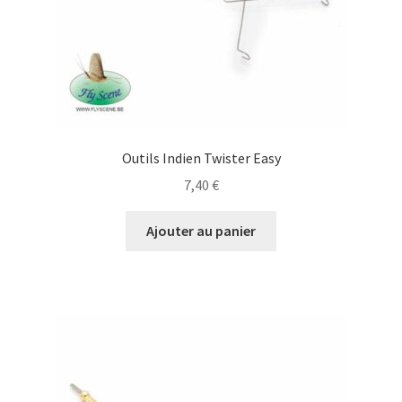
Galerie
Les stages
Mentions Légales
Outils Indien Twister Easy
7,40
€
Mon compte
Ajouter au panier
Panier
Promotions
Qui suis-je ?
Validation de la commande