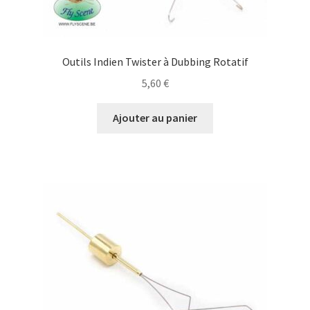
Sous-vêtement
Tête
Outils Indien Twister à Dubbing Rotatif
5,60
€
Veste de Wading
Ajouter au panier
Waders & Chaussures
Chaussures
Entretien, Réparation & accessoires, Bâton
Waders
CGV
Contact