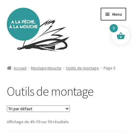
Aller
Aller
Menu
à
au
la
contenu
0
navigation
Accueil
Accueil
Montage Mouche
Outils de montage
Page 5
Boutique
Outils de montage
Boutique Mick & Mouche
Bagagerie, Gilets
Affichage de 49–59 sur 59 résultats
Boîtes & Accessoires