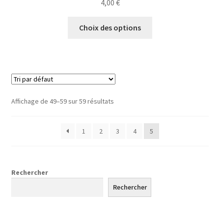
4,00
€
Ce
Choix des options
produit
a
plusieurs
variations.
Les
options
Affichage de 49–59 sur 59 résultats
peuvent
être
1
2
3
4
5
choisies
sur
la
page
Rechercher
du
Rechercher
produit